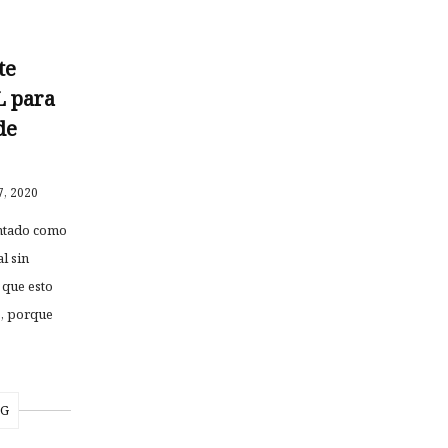
te
 para
de
, 2020
untado como
l sin
a que esto
o, porque
NG