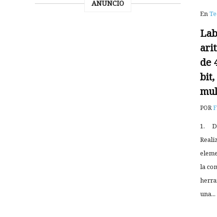
ANUNCIO
En
Te
Lab
ari
de 
bit
mul
POR
F
1. D
Realiz
eleme
la co
herra
una...