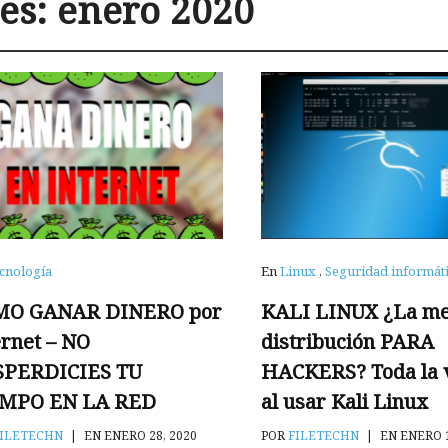
es:
enero 2020
cnología
En
Linux
,
Seguridad informát
MO GANAR DINERO por
KALI LINUX ¿La me
ernet – NO
distribución PARA
SPERDICIES TU
HACKERS? Toda la 
EMPO EN LA RED
al usar Kali Linux
ILETECHN
|
EN ENERO 28, 2020
POR
FILETECHN
|
EN ENERO 1