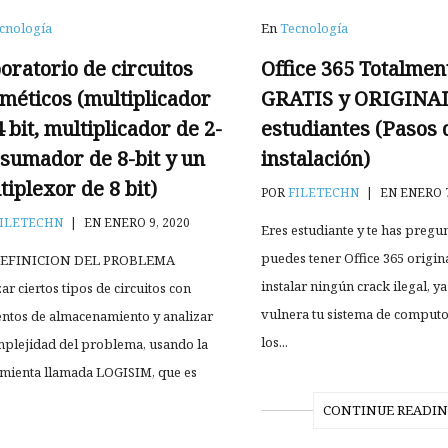
cnología
En
Tecnología
oratorio de circuitos
Office 365 Totalmen
tméticos (multiplicador
GRATIS y ORIGINAL
4 bit, multiplicador de 2-
estudiantes (Pasos 
, sumador de 8-bit y un
instalación)
tiplexor de 8 bit)
POR
FILETECHN
|
EN ENERO 7
ILETECHN
|
EN ENERO 9, 2020
Eres estudiante y te has preg
puedes tener Office 365 origina
EFINICION DEL PROBLEMA
instalar ningún crack ilegal, y
ar ciertos tipos de circuitos con
vulnera tu sistema de comput
ntos de almacenamiento y analizar
los...
mplejidad del problema, usando la
mienta llamada LOGISIM, que es
CONTINUE READI