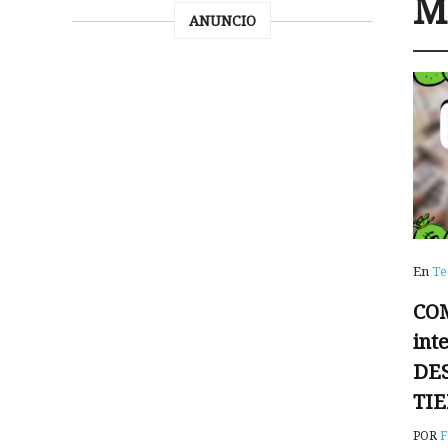
M
ANUNCIO
En
Te
CO
int
DE
TI
POR
F