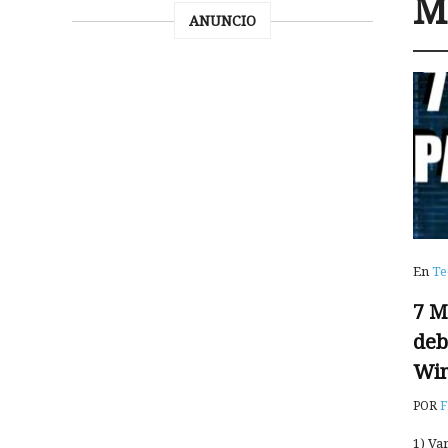
M
ANUNCIO
En
Te
7 M
deb
Wi
POR
F
1) Va