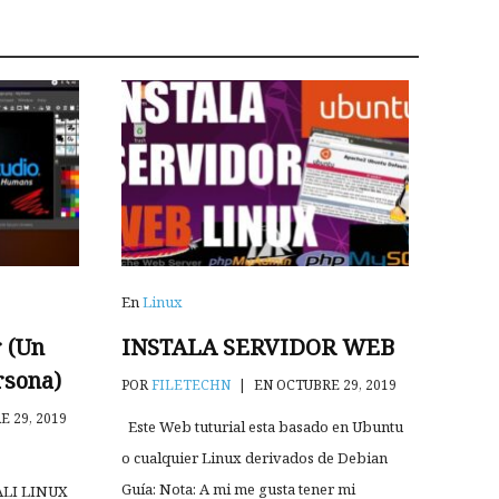
En
Linux
r (Un
INSTALA SERVIDOR WEB
rsona)
POR
FILETECHN
|
EN OCTUBRE 29, 2019
 29, 2019
Este Web tuturial esta basado en Ubuntu
o cualquier Linux derivados de Debian
Guía: Nota: A mi me gusta tener mi
LI LINUX​