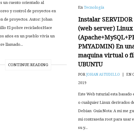
es un cuento orientado al
En
Tecnología
oreo y control de proyectos en
Instalar SERVIDO
ón de proyectos. Autor: Johan
(web server) Linux
illo El pobre reciclador.Hace
(Apache+MySQL+
s años en un pueblo vivía un
e llamado...
PMYADMIN) En un
maquina virtual o fí
UBUNTU
CONTINUE READING
POR
JOHAN ASTUDILLO
|
EN O
2019
Este Web tuturial esta basado
o cualquier Linux derivados d
Debian Guía:Nota: A mi me gu
mi contraseña root para usar 
su y...