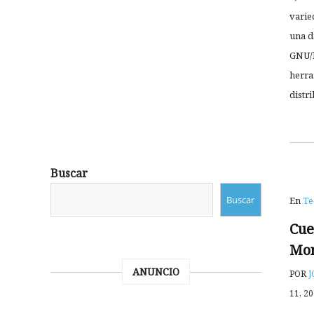
varie
una d
GNU/l
herra
distri
Buscar
Buscar
En
Te
Cue
Mon
ANUNCIO
POR
J
11, 2