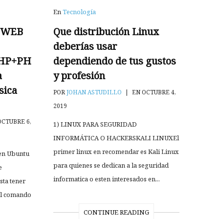
En
Tecnología
R WEB
Que distribución Linux
deberías usar
PHP+PH
dependiendo de tus gustos
a
y profesión
sica
POR
JOHAN ASTUDILLO
|
EN OCTUBRE 4,
2019
CTUBRE 6,
1) LINUX PARA SEGURIDAD
INFORMÁTICA O HACKERSKALI LINUX​El
primer linux en recomendar es Kali Linux
 en Ubuntu
para quienes se dedican a la seguridad
e
informatica o esten interesados en...
sta tener
el comando
CONTINUE READING