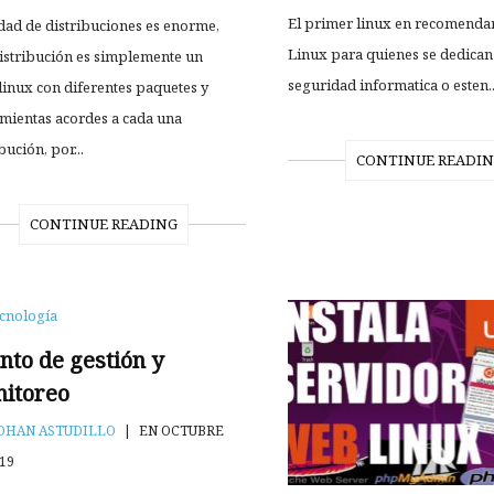
El primer linux en recomendar
dad de distribuciones es enorme,
Linux para quienes se dedican 
istribución es simplemente un
seguridad informatica o esten..
inux con diferentes paquetes y
mientas acordes a cada una
bución, por...
CONTINUE READI
CONTINUE READING
cnología
nto de gestión y
itoreo
OHAN ASTUDILLO
|
EN OCTUBRE
019