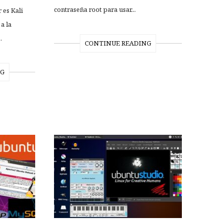
contraseña root para usar...
 es Kali
a la
.
CONTINUE READING
NG