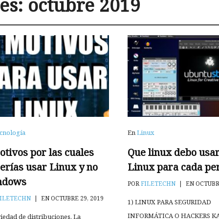
es:
octubre 2019
cnología
En
Linux
otivos por las cuales
Que linux debo usa
erías usar Linux y no
Linux para cada pe
ndows
POR
FILETECHN
|
EN OCTUBRE
ILETECHN
|
EN OCTUBRE 29, 2019
1) LINUX PARA SEGURIDAD
INFORMÁTICA O HACKERS KA
riedad de distribuciones. La