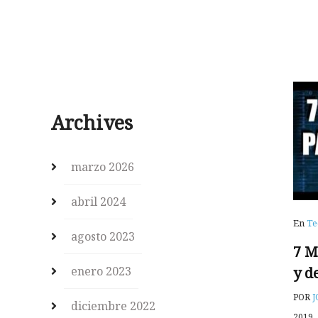
Archives
marzo 2026
abril 2024
En
Te
agosto 2023
7 M
y d
enero 2023
POR
J
diciembre 2022
2019