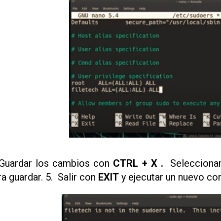
 Guardar los cambios con
CTRL + X .
Selecciona
ra guardar. 5. Salir con
EXIT
y ejecutar un nuevo co