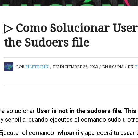
▷ Como Solucionar User 
the Sudoers file
POR
FILETECHN
/
EN DICIEMBRE 26, 2022
/
EN 5:05 PM
/
EN
T
ra solucionar
User is not in the sudoers file. This
y sencilla, cuando ejecutes el comando sudo u otro
 Ejecutar el comando
whoami
y aparecerá tu usuari