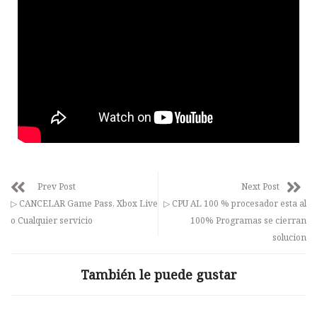
Prev Post
Next Post
▷ CANCELAR Game Pass, Xbox Live
▷ CPU AL 100 % procesador esta al
o Cualquier servicio
100% Programas se cierran
solucion
También le puede gustar