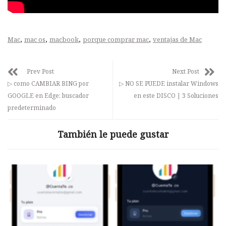
,
,
,
,
Mac
mac os
macbook
porque comprar mac
ventajas de Mac
Prev Post
Next Post
▷ como CAMBIAR BING por
▷ NO SE PUEDE instalar Windows
GOOGLE en Edge: buscador
en este DISCO | 3 Soluciones
predeterminado
También le puede gustar