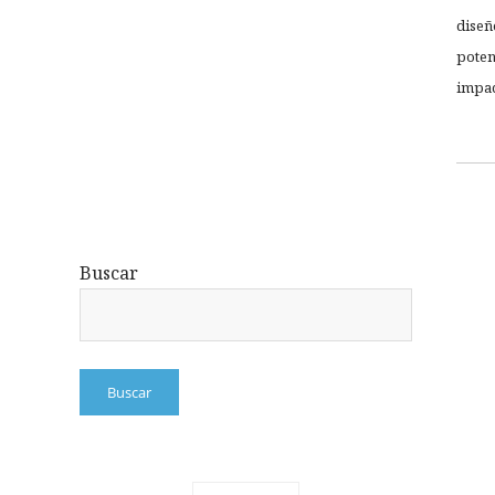
diseñ
poten
impac
Buscar
Buscar