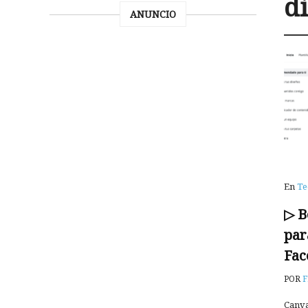
d
ANUNCIO
En
Te
▷ B
par
Fac
POR
F
Canva