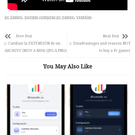
,
,
pc gamer
porque comprar pc gamer
ventajas
Prev Post
Next Post
▷ Cambiar la EXTENSIÓN de un
▷ Disadvantages and reasons NOT
ARCHIVO (MOV A MP4) (JPG A PNG)
to buy a Pc gamer.
You May Also Like