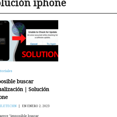
olución iphone
toriales
osible buscar
ualización | Solución
one
ILETECHN
|
EN ENERO 2, 2023
arece "imposible buscar