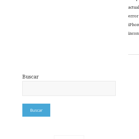
actua
error
iPhon
incon
Buscar
Buscar