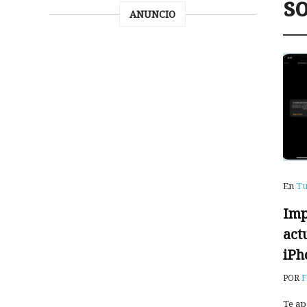
s
ANUNCIO
En
Tu
Imp
act
iPh
POR
F
Te ap